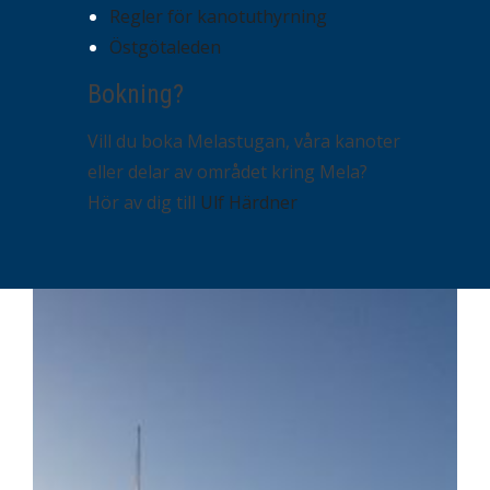
Regler för kanotuthyrning
Östgötaleden
Bokning?
Vill du boka Melastugan, våra kanoter
eller delar av området kring Mela?
Hör av dig till
Ulf Härdner